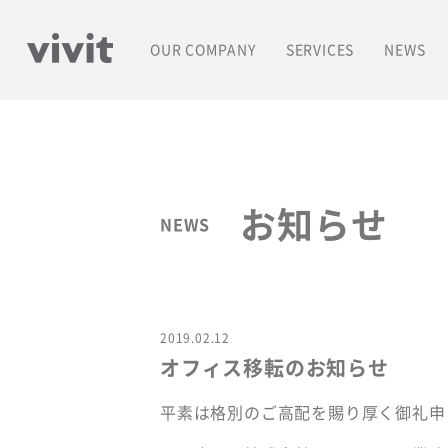
OUR COMPANY
SERVICES
NEWS
COMPANY PROFILE vivitについて
募集一覧
ACCESS アクセス
Blog
お知らせ
NEWS
HISTORY 沿革
2019.02.12
オフィス移転のお知らせ
平素は格別のご高配を賜り厚く御礼申